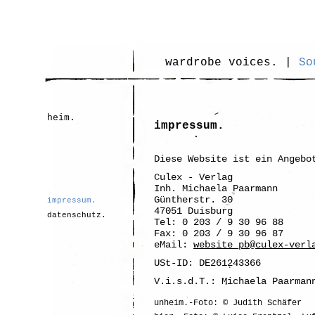
wardrobe voices. |
So
Navigation
heim.
impressum.
überspringen
Diese Website ist ein Angebo
Culex - Verlag
Inh. Michaela Paarmann
Güntherstr. 30
Navigation
impressum.
überspringen
47051 Duisburg
datenschutz.
Tel: 0 203 / 9 30 96 88
Fax: 0 203 / 9 30 96 87
eMail:
website_pb@culex-verl
USt-ID: DE261243366
V.i.s.d.T.: Michaela Paarman
unheim.-Foto: © Judith Schäfer