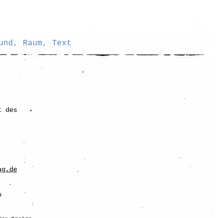
und, Raum, Text
t des
ag.de
n