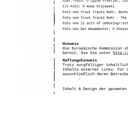
hier.-Foto: © Luise Frentzel, Lu
s|t-Foto: © Anna Krajewski
Foto von Truck Tracks Ruhr, Boch
Foto von Truck Tracks Ruhr - The
Foto von 12 acts of unboxing//sc
Foto von Der Raumdeuter: © Pooye
Hinweis
Die Europäische Kommission s
bereit, die Sie unter
http:/
Haftungshinweis
Trotz sorgfältiger inhaltlic
Inhalte externer Links. Für 
ausschließlich deren Betreib
Inhalt & Design der gesamten